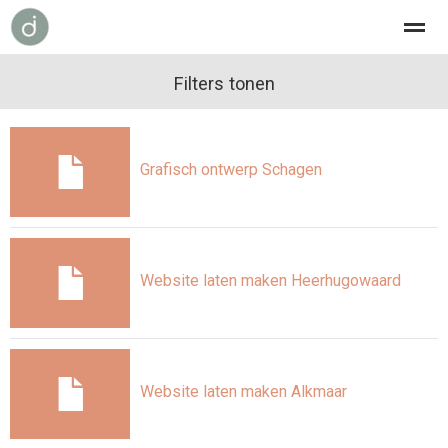
grafisch ontwerp
over dien
Filters tonen
contact
Home
Bellen
Nieuws
E-mail
Loc
Grafisch ontwerp Schagen
Website laten maken Heerhugowaard
Website laten maken Alkmaar