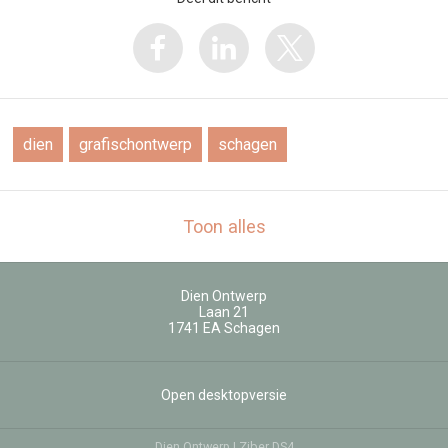
dien
grafischontwerp
schagen
Toon alles
Dien Ontwerp
Laan 21
1741 EA
Schagen
Open desktopversie
Dien Ontwerp |
Ziber DS4